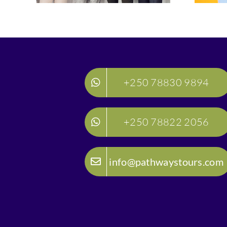
+250 78830 9894
+250 78822 2056
info@pathwaystours.com