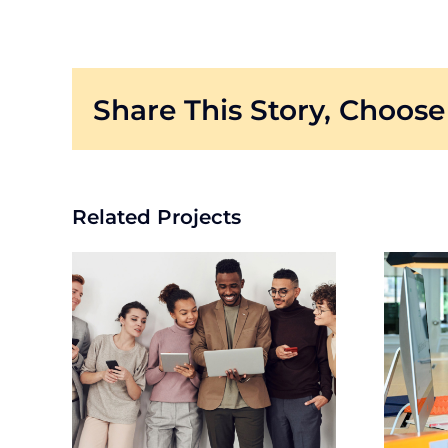
Share This Story, Choose
Related Projects
6
Project #5