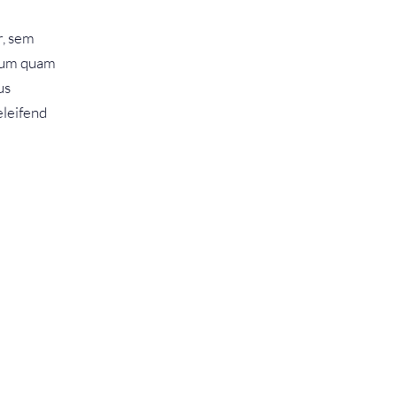
r, sem
ntum quam
us
eleifend