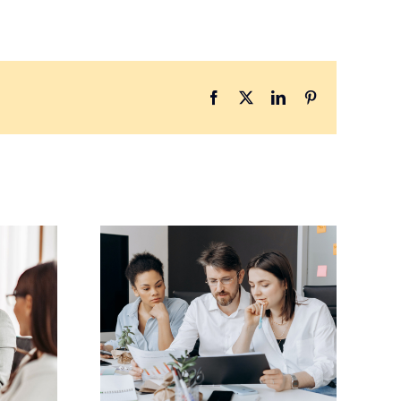
Facebook
X
LinkedIn
Pinterest
t #3
Project #6