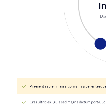
I
Don
Praesent sapien massa, convallis a pellentesque 
Cras ultricies ligula sed magna dictum porta. Lo