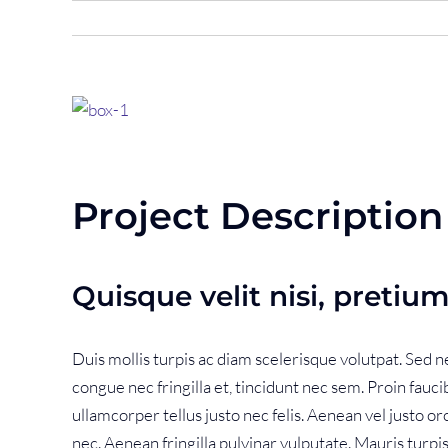
View
Larger
Image
Project Description
Quisque velit nisi, pretium
Duis mollis turpis ac diam scelerisque volutpat. Sed ne
congue nec fringilla et, tincidunt nec sem. Proin faucib
ullamcorper tellus justo nec felis. Aenean vel justo 
nec. Aenean fringilla pulvinar vulputate. Mauris turpis